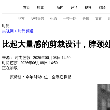
首页
时政
新闻
评论
视频
财经
人民领袖习近平
直播
海外频道
片库
iPanda
栏目大全
联播+
English
中国领导人
节目单
Монгол
听音
央视快评
微视频
习
地方
乡村振兴
生态
一带一路
央博
文化
时尚
央视网
>
时尚频道
总台春晚
网络春晚
共产党员网
秧纪录
比起大量感的剪裁设计，脖颈
新闻
国内
国际
评论
经济
军事
来源： 时尚芭莎 | 2026年06月08日 14:50
时尚芭莎 | 2026年06月08日 14:50
人民领袖习近平
联播+
热解读
天天学习
正在加载
视频
小央视频
小央直播
直播中国
熊猫
原标题：今年时髦C位，全靠它撑起
现场
前线
比划
快看
蓝海中国
新兵
体育
直播
竞猜
2026年世界杯
2026年
VIP会员
CCTV奥林匹克频道
生活体育大会