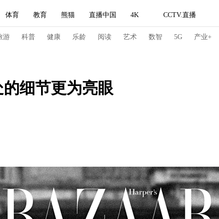
体育
教育
熊猫
直播中国
4K
CCTV.直播
式妙语
主持人
下载央视影音
热解读
天天学习
旅游
科普
健康
乐龄
阅读
艺术
数智
5G
产业+
纪录片网
国家大剧院
大型活动
处的细节更为亮眼
科技
法治
文娱
人物
公益
图片
习式妙语
央视快评
央视网评
光华锐评
锋面
频道
VR/AR
4K专区
全景新闻
请入列
人生第一次
人生第二次
冬奥会
CBA
NBA
中超
国足
国际足球
网球
综
体育江湖
文化体育
冰雪道路
足球道路