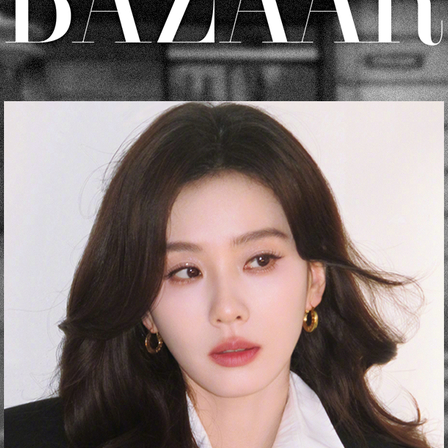
央博
非遗
文化
旅游
科普
健康
乐龄
阅读
云起
超级工厂
智敬中国
全民健康
颜选攻略
海洋
热播榜
总台企业白名单