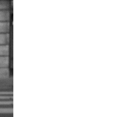
艺术
汽车
数智
5G
产业+
时尚
天气
才艺
网展
央央好物