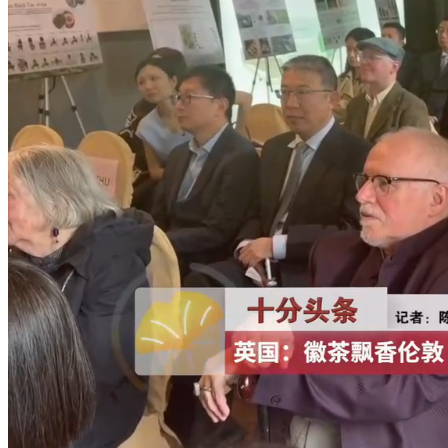
财经
教育
乡村振兴
生态环境
一带一路
央博
大国智造
大国展会
大国保险
云顶对话
云起
超
CCTV.节目官网
直播
节目单
栏目
片库
热播榜