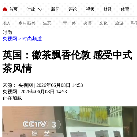
首页
时政
新闻
评论
视频
财经
体育
人民领袖习近平
直播
海外频道
片库
iPanda
栏目大全
联播+
English
中国领导人
节目单
Монгол
听音
央视快评
微视频
习式妙语
主持人
地方
乡村振兴
生态
一带一路
央博
文化
旅游
科
时尚
央视网
>
时尚频道
总台春晚
网络春晚
共产党员网
秧纪录
纪录片网
英国：徽茶飘香伦敦 感受中式
茶风情
新闻
国内
国际
评论
经济
军事
科技
法
人民领袖习近平
联播+
热解读
天天学习
习式妙语
来源： 央视网 | 2026年06月08日 14:53
央视网 | 2026年06月08日 14:53
视频
小央视频
小央直播
直播中国
熊猫频道
V
正在加载
现场
前线
比划
快看
蓝海中国
新兵请入列
体育
直播
竞猜
2026年世界杯
2026年冬奥会
C
VIP会员
CCTV奥林匹克频道
生活体育大会
体育江湖