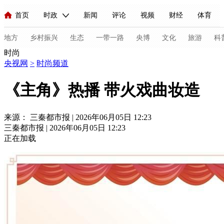
首页
时政
新闻
评论
视频
财经
体育
人民领袖习近平
直播
海外频道
片库
iPanda
栏目大全
联播+
English
中国领导人
节目单
Монгол
听音
央视快评
微视频
习式妙语
主持人
地方
乡村振兴
生态
一带一路
央博
文化
旅游
科
时尚
央视网
>
时尚频道
总台春晚
网络春晚
共产党员网
秧纪录
纪录片网
《主角》热播 带火戏曲妆造
新闻
国内
国际
评论
经济
军事
科技
法
来源： 三秦都市报 | 2026年06月05日 12:23
三秦都市报 | 2026年06月05日 12:23
人民领袖习近平
联播+
热解读
天天学习
习式妙语
正在加载
视频
小央视频
小央直播
直播中国
熊猫频道
V
现场
前线
比划
快看
蓝海中国
新兵请入列
体育
直播
竞猜
2026年世界杯
2026年冬奥会
C
VIP会员
CCTV奥林匹克频道
生活体育大会
体育江湖