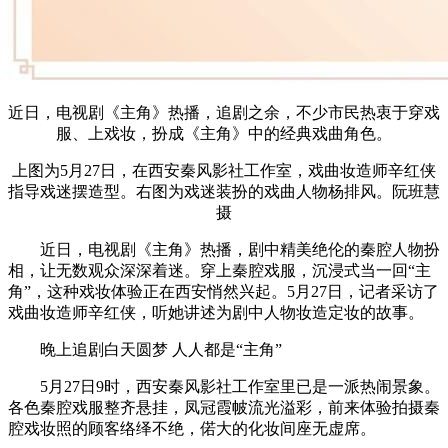
近日，电视剧《主角》热播，追剧之余，不少市民热衷于穿戏
服、上戏妆，扮成《主角》中的经典戏曲角色。
上图为5月27日，在西安秦风影社工作室，戏曲妆造师辛红侠
指导戏迷摆造型。右图为戏迷装扮的戏曲人物杨排风。阮班慧
摄
近日，电视剧《主角》热播，剧中精美绝伦的秦腔人物扮
相，让无数观众深深着迷。穿上秦腔戏服，沉浸式当一回“主
角”，这种戏妆体验正在西安悄然兴起。5月27日，记者采访了
戏曲妆造师辛红侠，听她讲述为剧中人物妆造定妆的故事。
晚上追剧白天圆梦 人人都是“主角”
5月27日9时，西安秦风影社工作室里已是一派热闹景象。
各色秦腔戏服整齐悬挂，凤冠霞帔流光溢彩，前来体验拍摄秦
腔戏妆照的顾客络绎不绝，偌大的化妆间座无虚席。