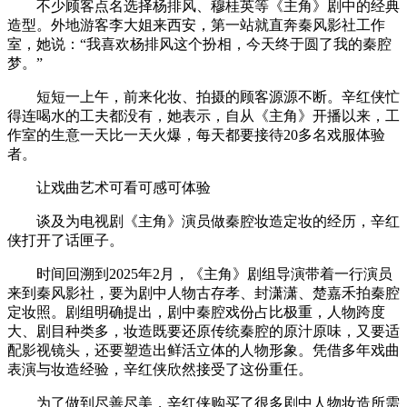
不少顾客点名选择杨排风、穆桂英等《主角》剧中的经典
造型。外地游客李大姐来西安，第一站就直奔秦风影社工作
室，她说：“我喜欢杨排风这个扮相，今天终于圆了我的秦腔
梦。”
短短一上午，前来化妆、拍摄的顾客源源不断。辛红侠忙
得连喝水的工夫都没有，她表示，自从《主角》开播以来，工
作室的生意一天比一天火爆，每天都要接待20多名戏服体验
者。
让戏曲艺术可看可感可体验
谈及为电视剧《主角》演员做秦腔妆造定妆的经历，辛红
侠打开了话匣子。
时间回溯到2025年2月，《主角》剧组导演带着一行演员
来到秦风影社，要为剧中人物古存孝、封潇潇、楚嘉禾拍秦腔
定妆照。剧组明确提出，剧中秦腔戏份占比极重，人物跨度
大、剧目种类多，妆造既要还原传统秦腔的原汁原味，又要适
配影视镜头，还要塑造出鲜活立体的人物形象。凭借多年戏曲
表演与妆造经验，辛红侠欣然接受了这份重任。
为了做到尽善尽美，辛红侠购买了很多剧中人物妆造所需