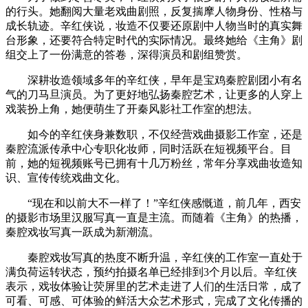
的行头。她翻阅大量老戏曲剧照，反复揣摩人物身份、性格与
成长轨迹。辛红侠说，妆造不仅要还原剧中人物当时的真实舞
台形象，还要符合特定时代的实际情况。最终她给《主角》剧
组交上了一份满意的答卷，深得演员和剧组赞赏。
深耕妆造领域多年的辛红侠，早年是宝鸡秦腔剧团小有名
气的刀马旦演员。为了更好地弘扬秦腔艺术，让更多的人穿上
戏装扮上角，她便萌生了开秦风影社工作室的想法。
如今的辛红侠身兼数职，不仅经营戏曲摄影工作室，还是
秦腔流派传承中心专职化妆师，同时活跃在短视频平台。目
前，她的短视频账号已拥有十几万粉丝，常年分享戏曲妆造知
识、宣传传统戏曲文化。
“现在和以前大不一样了！”辛红侠感慨道，前几年，西安
的摄影市场里汉服写真一直是主流。而随着《主角》的热播，
秦腔戏妆写真一跃成为新潮流。
秦腔戏妆写真的热度不断升温，辛红侠的工作室一直处于
满负荷运转状态，预约拍摄名单已经排到3个月以后。辛红侠
表示，戏妆体验让荧屏里的艺术走进了人们的生活日常，成了
可看、可感、可体验的鲜活大众艺术形式，完成了文化传播的