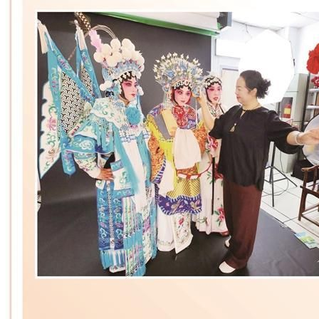
财经
教育
乡村振兴
生态环境
一带一路
央博
大国智造
大国展会
大国保险
云顶对话
云起
超
CCTV.节目官网
直播
节目单
栏目
片库
热播榜