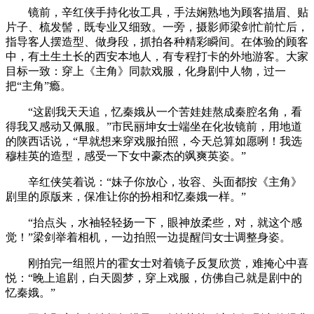
镜前，辛红侠手持化妆工具，手法娴熟地为顾客描眉、贴
片子、梳发髻，既专业又细致。一旁，摄影师梁剑忙前忙后，
指导客人摆造型、做身段，抓拍各种精彩瞬间。在体验的顾客
中，有土生土长的西安本地人，有专程打卡的外地游客。大家
目标一致：穿上《主角》同款戏服，化身剧中人物，过一
把“主角”瘾。
“这剧我天天追，忆秦娥从一个苦娃娃熬成秦腔名角，看
得我又感动又佩服。”市民丽坤女士端坐在化妆镜前，用地道
的陕西话说，“早就想来穿戏服拍照，今天总算如愿咧！我选
穆桂英的造型，感受一下女中豪杰的飒爽英姿。”
辛红侠笑着说：“妹子你放心，妆容、头面都按《主角》
剧里的原版来，保准让你的扮相和忆秦娥一样。”
“抬点头，水袖轻轻扬一下，眼神放柔些，对，就这个感
觉！”梁剑举着相机，一边拍照一边提醒闫女士调整身姿。
刚拍完一组照片的霍女士对着镜子反复欣赏，难掩心中喜
悦：“晚上追剧，白天圆梦，穿上戏服，仿佛自己就是剧中的
忆秦娥。”