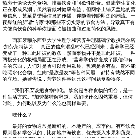
热衷于谈论天然食物、排毒饮食和间歇性断食。健康养生文化
正在形成风潮，虽然看似对健康有益，但网络上铺天盖地的营
财经
教育
乡村振兴
生态环境
一带一路
央博
养信息，甚至是错误信息的传播，伴随着转瞬即逝的潮流、一
大国智造
大国展会
大国保险
云顶对话
云起
超
夜爆红的所谓“专家”和那些不切实际的节食方法，导致真正有
关健康饮食的科学依据面临被扭曲和过度简化的风险。
西班牙穆尔西亚大学生理学和营养生理基础学教授玛尔塔
·加劳莱特认为：“真正的信息混乱时代已经到来，营养学已经
变成了一种非此即彼的教条，然而事物并不是非此即彼。一种
两极分化的极端局面正在形成。”营养学仿佛变成了跟信仰有
CCTV.节目官网
直播
节目单
栏目
片库
热播榜
关的东西，人们对是否可以食用麸质、乳糖是否有益、能不能
吃碳水化合物、红肉“是敌是友”等各种问题，都持有截然不同
的立场。她警告说，营养这件事远比这些问题复杂得多。
“我们不应该把食物神化。饮食是各种食物的组合，是一
种生活方式。”加劳莱特解释道。我们吃什么固然重要，但何
时吃、如何吃以及为什么吃也同样重要。
吃什么？
最好的食物通常是新鲜的、本地产的、应季的。有些饮食
原则是科学公认的，比如地中海饮食。优先摄入水果和蔬菜、