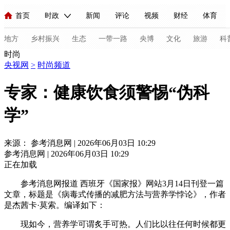
首页
时政
新闻
评论
视频
财经
体育
人民领袖习近平
直播
海外频道
片库
iPanda
栏目大全
联播+
English
中国领导人
节目单
Монгол
听音
央视快评
微视频
习式妙语
主持人
地方
乡村振兴
生态
一带一路
央博
文化
旅游
科
时尚
央视网
>
时尚频道
总台春晚
网络春晚
共产党员网
秧纪录
纪录片网
专家：健康饮食须警惕“伪科
学”
新闻
国内
国际
评论
经济
军事
科技
法
人民领袖习近平
联播+
热解读
天天学习
习式妙语
来源： 参考消息网 | 2026年06月03日 10:29
参考消息网 | 2026年06月03日 10:29
视频
小央视频
小央直播
直播中国
熊猫频道
V
正在加载
现场
前线
比划
快看
蓝海中国
新兵请入列
参考消息网报道 西班牙《国家报》网站3月14日刊登一篇
文章，标题是《病毒式传播的减肥方法与营养学悖论》，作者
体育
直播
竞猜
2026年世界杯
2026年冬奥会
C
是杰茜卡·莫索。编译如下：
VIP会员
CCTV奥林匹克频道
生活体育大会
体育江湖
现如今，营养学可谓炙手可热。人们比以往任何时候都更