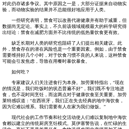
对此仍存诸多争议。其中原因之一是，大部分证据来自动物实
验，而动物实验的结果并不总能很好地应用于人类。
一些研究表明，禁食可以改善代谢健康并有助于减重，但
数据尚无定论。事实上，不久前该领域规模最大的科学研究得
出结论：禁食在减肥方面并不比传统的低热量饮食更有效。
缺乏长期对人类的研究也阻碍了人们提出相关建议。此
外，禁食存在的潜在风险也是一个重要因素。例如，由于禁食
需要维持好几个小时，对于饮食习惯不良的人来说，这种禁食
可能会引发焦虑，导致在用餐时暴饮暴食。
如何吃？
专家建议人们关注进食行为本身。加劳莱特指出，“现在
的情况是，我们吃饭时的状态普遍不好”，我们既不专注地进
食，也不花时间烹饪，而这两点对于健康饮食至关重要。加劳
莱特感叹道：“在西班牙，我们正在失去经典的地中海饮食，
因为它难以维系。我们需要有人在家为我们做饭。”
现代社会的工作节奏和社交活动使人们难以复制地中海饮
食赖以建立的传统厨房烹饪模式。莫伊塞警告说，在忙碌的生