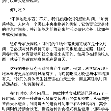
据可以证实这些说法。
何时吃？
“不停地吃东西并不好。我们必须给消化留出时间。”加劳
莱特说。人体有一个类似中央生物钟的机制，它负责设定身体
的作息时间表，并让细胞为即将到来的活动做好准备，比如午
餐或夜间睡眠。
这名专家强调说：“我们的生物钟需要知道现在是什么时
间，它必须与外界保持同步，而这种同步是通过光照、睡眠、
用餐时间、体育活动和社交生活来实现的。如果你在睡前吃东
西，就等于告诉你的身体现在是白天。”
这样的失衡状态会对健康产生影响。例如，科学家发现不
吃早餐与更高的肥胖风险有关，而晚餐吃得太晚也与体重增加
有关。“我们的身体天生就应该在白天进食，而且离睡眠时间
越远越好。”加劳莱特说。
在“何时吃”这个问题上，间歇性禁食减肥法已经流行了一
段时间。这是一种进食和禁食交替进行的饮食模式：从每周交
替两天不进食，到将每天的进食时间集中在8小时以内，其余
时间则保持禁食状态。据说这种饮食模式有益健康，但科学界