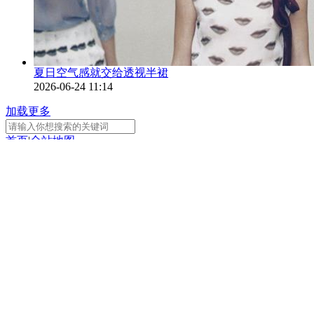
夏日空气感就交给透视半裙
2026-06-24 11:14
加载更多
首页
|
全站地图
京ICP备10003349号-1
中央广播电视总台
央视网
版权所有
正在阅读：
专家：健康饮食须警惕“伪科学”
分享
扫一扫 分享到微信
手机看