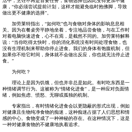
活中，烹饪不再是首要任务，食物选择也因此变得更加不健
康，“你必须尝试提前计划，这样才能避免临时抱佛脚，导致
做出更不健康的选择”。
加劳莱特指出，“如何吃”也与食物对身体的影响息息相
关。因为在餐桌旁平静地坐着，专注地品尝食物，与在工作时
对着电脑快速进食，心不在焉，是截然不同的。加劳莱特解释
说：“当你吃得太快时，你的消化系统没有时间处理食物，也
没有生理机制来帮助你停止进食。我们的身体有饱腹机制，但
如果你不给它时间，身体就不会做出反应，你也就无法停止进
食。”
为何吃？
理论上是因为饥饿，但也并非总是如此。有时吃东西是一
种情绪调节行为。这被称为“情绪化进食”，是一种应对负面情
绪，例如焦虑、愤怒、无聊或孤独的机制。
专家指出，有时情绪化进食会以更隐蔽的形式出现，例如
对健康且生物纯净食物的痴迷，这种痴迷占据了人们思想和情
感的中心。食物变成了一种神秘的存在。在这种情况下，这是
一种对健康食物的不健康地执着追求。