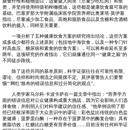
膳食纤维和植物蛋白，适量摄入肉类（尽量少吃红肉）和鱼
类，并坚持使用特级初榨橄榄油，这些都是健康饮食最可靠的
基础。巴塞罗那大学附属临床医学院营养师比奥莱塔·莫伊塞
指出，尽量减少加工食品、高饱和脂肪食品以及含糖和含酒精
饮料的摄入，同样至关重要。
一项分析了五种健康饮食方案的研究得出结论，这些方案
或多或少都符合上述原则（包括地中海饮食，以及一种专门针
对高血压、糖尿病和素食的饮食方案），可以将寿命延长至多
两年。这项研究的作者指出，它们就像通往同一“健康之巅”的
不同徒步路线。
除了这些共同的基本原则，科学证据往往在可靠性有限、
谬论、信仰和时尚潮流之间摇摆不定。莫伊塞警告人们要警
惕“‘网红’散布的错误信息和过分简化的观点”。
人类学家马尔科·卡波卡萨在一篇文章中指出：“营养学方
面的错误信息对公众健康构成重大挑战，因为它会影响人们选
择食物，并削弱人们对科学建议的信任感。”他举例说明了那
些已经根深蒂固于大众意识中的谬论：彩色盐比传统的白色盐
更健康；菠萝蛋白酶（一种存在于菠萝茎中的酶复合物）具有
燃脂功效；红糖比白糖更有营养价值……目前没有任何科学证