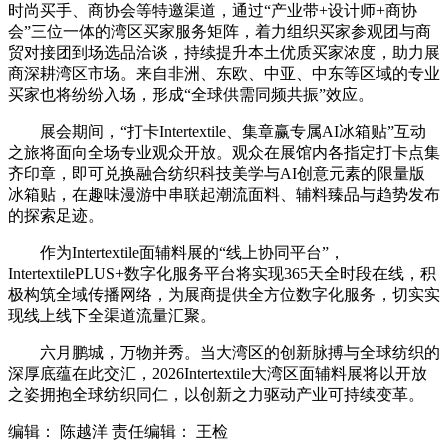
时尚买手、商协会等特邀渠道，通过“产业带+设计师+商协
会”三位一体的湾区买家服务矩阵，着力组织买家参观团与商
贸对接团到场选品洽谈，持续提升本土优质买家浓度，助力展
商深耕湾区市场。来自非洲、东欧、中亚、中东等区域的专业
买家也将纷纷入场，形成“全球供需同频共振”效应。
展会期间，“打卡Intertextile、集章赢专属AI冰箱贴”互动
之旅将面向全场专业观众开放。观众在展馆内各指定打卡点集
齐印章，即可兑换融合纺织科技美学与AI创意元素的限量版
冰箱贴，在趣味漫游中串联起潮流面料、辅料臻品与趋势发布
的探索足迹。
作为Intertextile面辅料展的“线上协同平台”，
IntertextilePLUS+数字化服务平台将实现365天全时段在线，积
极构筑全域传播网络，为展商提供全方位数字化服务，切实实
现线上线下全渠道流量汇聚。
六月鹏城，万物并秀。当大湾区的创新脉搏与全球纺织的
深厚底蕴在此交汇，2026Intertextile大湾区面辅料展将以开放
之姿拥抱全球纺织同仁，以创新之力驱动产业可持续变革。
编辑： 陈越洋
责任编辑： 王检