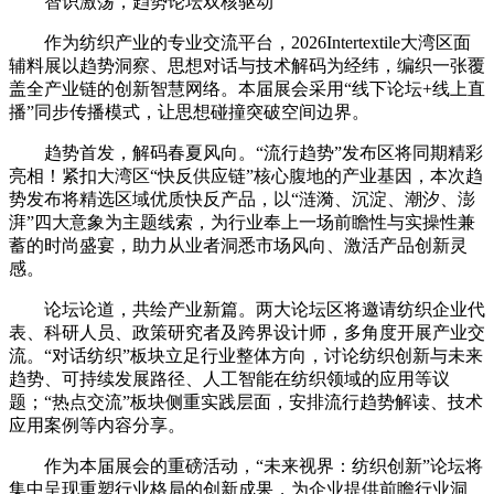
智识激荡，趋势论坛双核驱动
作为纺织产业的专业交流平台，2026Intertextile大湾区面
辅料展以趋势洞察、思想对话与技术解码为经纬，编织一张覆
盖全产业链的创新智慧网络。本届展会采用“线下论坛+线上直
播”同步传播模式，让思想碰撞突破空间边界。
趋势首发，解码春夏风向。“流行趋势”发布区将同期精彩
亮相！紧扣大湾区“快反供应链”核心腹地的产业基因，本次趋
势发布将精选区域优质快反产品，以“涟漪、沉淀、潮汐、澎
湃”四大意象为主题线索，为行业奉上一场前瞻性与实操性兼
蓄的时尚盛宴，助力从业者洞悉市场风向、激活产品创新灵
感。
论坛论道，共绘产业新篇。两大论坛区将邀请纺织企业代
表、科研人员、政策研究者及跨界设计师，多角度开展产业交
流。“对话纺织”板块立足行业整体方向，讨论纺织创新与未来
趋势、可持续发展路径、人工智能在纺织领域的应用等议
题；“热点交流”板块侧重实践层面，安排流行趋势解读、技术
应用案例等内容分享。
作为本届展会的重磅活动，“未来视界：纺织创新”论坛将
集中呈现重塑行业格局的创新成果，为企业提供前瞻行业洞