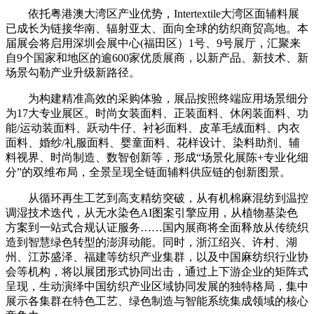
依托粤港澳大湾区产业优势，Intertextile大湾区面辅料展
已成长为链接华南、辐射亚太、面向全球的纺织商贸高地。本
届展会将启用深圳会展中心(福田区）1号、9号展厅，汇聚来
自9个国家和地区的逾600家优质展商，以新产品、新技术、新
场景勾勒产业升级新路径。
为构建精准高效的采购体验，展品按照终端应用场景细分
为17大专业展区。时尚女装面料、正装面料、休闲装面料、功
能/运动装面料、跃动牛仔、衬衫面料、皮革毛绒面料、内衣
面料、婚纱/礼服面料、婴童面料、花样设计、染料助剂、辅
料视界、时尚制造、数智创新等，形成“场景化展陈+专业化细
分”的双维布局，全景呈现全链面辅料供应链的创新图景。
从循环再生工艺到高支精纺突破，从有机棉麻混纺到温控
调湿技术迭代，从无水染色AI图案引擎应用，从植物基染色
方案到一站式合规认证服务……国内展商将全面释放从传统织
造到智慧绿色转型的澎湃动能。同时，浙江绍兴、许村、湖
州、江苏盛泽、福建等纺织产业集群，以及中国麻纺织行业协
会等机构，将以展团形式协同出击，通过上下游企业的矩阵式
呈现，生动演绎中国纺织产业区域协同发展的独特格局，集中
展示各集群在特色工艺、绿色制造与智能系统集成领域的核心