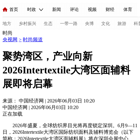
首页
时政
新闻
评论
视频
财经
体育
人民领袖习近平
直播
海外频道
片库
iPanda
栏目大全
联播+
English
中国领导人
节目单
Монгол
听音
央视快评
微视频
习式妙语
主持人
地方
乡村振兴
生态
一带一路
央博
文化
旅游
科
时尚
央视网
>
时尚频道
总台春晚
网络春晚
共产党员网
秧纪录
纪录片网
聚势湾区，产业向新
2026Intertextile大湾区面辅料
新闻
国内
国际
评论
经济
军事
科技
法
展即将启幕
人民领袖习近平
联播+
热解读
天天学习
习式妙语
视频
小央视频
小央直播
直播中国
熊猫频道
V
来源： 中国经济网 | 2026年06月03日 10:20
中国经济网 | 2026年06月03日 10:20
现场
前线
比划
快看
蓝海中国
新兵请入列
正在加载
体育
直播
竞猜
2026年世界杯
2026年冬奥会
C
2026年盛夏，全球纺织界目光将再度锁定深圳。6月9—11
日，2026Intertextile大湾区国际纺织面料及辅料博览会（以下
VIP会员
CCTV奥林匹克频道
生活体育大会
体育江湖
简称：2026Intertextile大湾区面辅料展）将在深圳会展中心