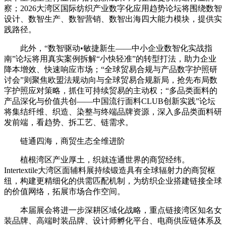
察；2026大湾区国际纺织产业数字化应用趋势论坛将围绕数智
设计、数智生产、数智营销、数智出海四大能力模块，提供实
践路径。
此外，“数智驱动•敏捷新生——中小企业数智化实战指
南”论坛将用真实案例拆解“小快轻准”的转型打法，助力企业
降本增效、快速响应市场；“全球贸易合规与产品数字护照研
讨会”则聚焦欧盟法规动向与全球贸易合规新局，抢先布局数
字护照应对策略，抓住可持续贸易的主动权；“多品类面料的
产品深化与价值共创——中国流行面料CLUB创新实践”论坛
将集结纤维、织造、染整与终端品牌资源，深入多品类面料研
发前端，看趋势、拆工艺、链需求。
链通四海，商贸生态全维进阶
植根湾区产业厚土，织就连通世界的商贸经纬。
Intertextile大湾区面辅料展持续锻造具有全球辐射力的商贸枢
纽，构建更精细化的供需匹配机制，为纺织企业搭建链接全球
的价值网络，拓展市场合作空间。
本届展会将进一步深耕区域化战略，重点链接湾区知名女
装品牌、高端时装品牌、设计师孵化平台、电商供应链体系及