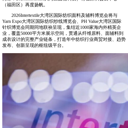
（福田区）再度扬帆。
财经
教育
乡村振兴
生态环境
一带一路
央博
2026Intertextile大湾区国际纺织面料及辅料博览会将与
大国智造
大国展会
大国保险
云顶对话
云起
超
Yarn Expo大湾区国际纺织纱线博览会、PH Value大湾区国际
针织博览会同期同地联袂呈现，集结近1000家海内外精英企
业，覆盖50000平方米展示空间，贯通从纤维原料、面辅料到
成衣设计的完整产业链条，打造年中纺织行业商贸对接、趋势
发布、创新呈现的枢纽级平台。
CCTV.节目官网
直播
节目单
栏目
片库
热播榜