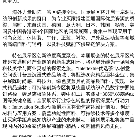
竞争力。
海外力量助阵，湾区链接全球。国际展区将开启一扇洞见
纺织创新成果的窗口，为专业买家搭建直通国际优质资源的桥
梁。届时，来自法国、德国、意大利、日本、韩国、秘鲁、美
国及中国香港等9个国家地区的国际展商，将集中呈现应用于
时尚女装、休闲装、牛仔、正装、衬衫、户外及运动装等领域
的高端面料与辅料，以及科技赋能下供应链解决方案。
特色展示区创新浓度高度聚合。本届展会的特色展示区构
建起贯通时尚产业链的创新生态闭环，将观展升维为一场融合
科技美学与商业灵感的探索之旅。“Intertextile优选荟”以创意
空间设计营造沉浸式选品场域，将甄选20家精品面料企业，集
中展陈时尚感、科技力、绿色度兼具的高品质面料，实现一站
式精品选材；可持续创新专区将系统呈现纺织产品数字护照推
进路径、碳足迹核算体系、碳中和工厂实践及“3060”双碳路线
图等关键命题，全景展示行业绿色转型的探索深度与行动力
度；Innovation Studio创新展示区将聚焦纺织设计前沿、创新
材料与应用方案，覆盖功能性面料、可持续技术等多个维度，
让买家零距离感知纺织产业的未来脉动；辅料展示柜将集中呈
现国内外20余家优质展商辅料精品，领潮辅料风尚走向。