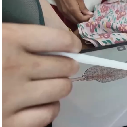
财经
教育
乡村振兴
生态环境
一带一路
央博
大国智造
大国展会
大国保险
云顶对话
云起
超
CCTV.节目官网
直播
节目单
栏目
片库
热播榜