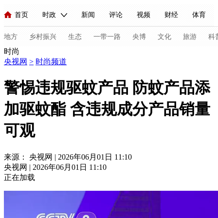
首页
时政
新闻
评论
视频
财经
体育
人民领袖习近平
直播
海外频道
片库
iPanda
栏目大全
联播+
English
中国领导人
节目单
Монгол
听音
央视快评
微视频
习式妙语
主持人
地方
乡村振兴
生态
一带一路
央博
文化
旅游
科
时尚
央视网
>
时尚频道
总台春晚
网络春晚
共产党员网
秧纪录
纪录片网
警惕违规驱蚊产品 防蚊产品添
加驱蚊酯 含违规成分产品销量
新闻
国内
国际
评论
经济
军事
科技
法
可观
人民领袖习近平
联播+
热解读
天天学习
习式妙语
视频
小央视频
小央直播
直播中国
熊猫频道
V
来源： 央视网 | 2026年06月01日 11:10
央视网 | 2026年06月01日 11:10
现场
前线
比划
快看
蓝海中国
新兵请入列
正在加载
体育
直播
竞猜
2026年世界杯
2026年冬奥会
C
VIP会员
CCTV奥林匹克频道
生活体育大会
体育江湖