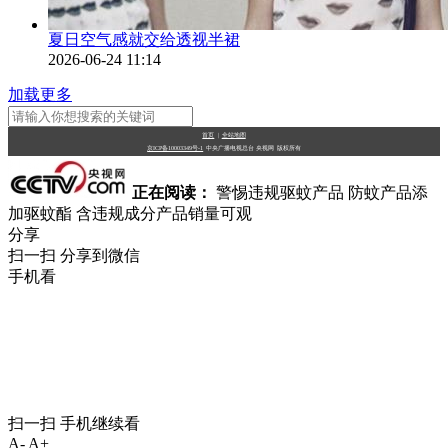
夏日空气感就交给透视半裙
2026-06-24 11:14
加载更多
首页
|
全站地图
京ICP备10003349号-1
中央广播电视总台
央视网
版权所有
正在阅读：
警惕违规驱蚊产品 防蚊产品添
加驱蚊酯 含违规成分产品销量可观
分享
扫一扫 分享到微信
手机看
扫一扫 手机继续看
A-
A+