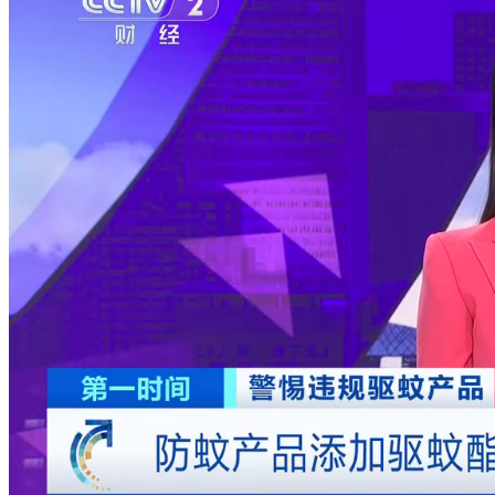
财经
教育
乡村振兴
生态环境
一带一路
央博
大国智造
大国展会
大国保险
云顶对话
云起
超
CCTV.节目官网
直播
节目单
栏目
片库
热播榜