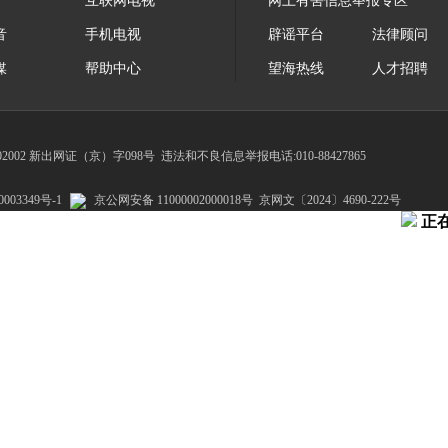
互联网电视
网上有害信息举报专区
音
手机电视
辟谣平台
法律顾问
媒
帮助中心
望海热线
人才招聘
002 新出网证（京）字098号
违法和不良信息举报电话:010-88427865
003349号-1
京公网安备 11000002000018号
京网文〔2024〕4690-222号
正