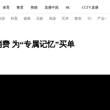
体育
教育
熊猫
直播中国
4K
CCTV.直播
式妙语
主持人
下载央视影音
热解读
天天学习
旅游
科普
健康
乐龄
阅读
艺术
数智
5G
产业+
纪录片网
国家大剧院
大型活动
费 为“专属记忆”买单
科技
法治
文娱
人物
公益
图片
习式妙语
央视快评
央视网评
光华锐评
锋面
频道
VR/AR
4K专区
全景新闻
请入列
人生第一次
人生第二次
冬奥会
CBA
NBA
中超
国足
国际足球
网球
综
体育江湖
文化体育
冰雪道路
足球道路