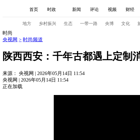
首页
时政
新闻
评论
视频
财经
人民领袖习近平
直播
海外频道
片库
iPanda
栏目大全
联播+
English
中国领导人
节目单
Монгол
听音
央视快评
微视频
习
地方
乡村振兴
生态
一带一路
央博
文化
时尚
央视网
>
时尚频道
总台春晚
网络春晚
共产党员网
秧纪录
陕西西安：千年古都遇上定制消
新闻
国内
国际
评论
经济
军事
来源： 央视网 | 2026年05月14日 11:54
央视网 | 2026年05月14日 11:54
人民领袖习近平
联播+
热解读
天天学习
正在加载
视频
小央视频
小央直播
直播中国
熊猫
现场
前线
比划
快看
蓝海中国
新兵
体育
直播
竞猜
2026年世界杯
2026年
VIP会员
CCTV奥林匹克频道
生活体育大会