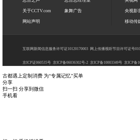
总台之声
总台总经理室
央视网
关于CCTV.com
象舞广告
央视影
网站声明
移动传
互联网新闻信息服务许可证10120170003
网上传播视听节目许可证号0102
京ICP证060535号
京ICP备06036302号-2
京ICP备10003349号
京ICP备10
古都遇上定制消费 为“专属记忆”买单
分享
扫一扫 分享到微信
手机看