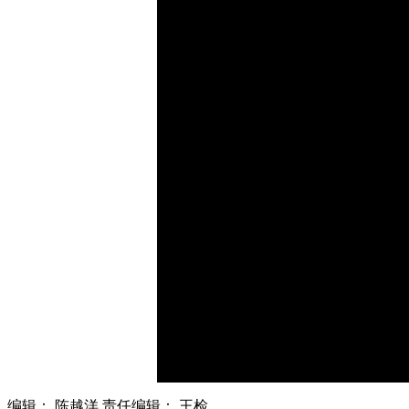
财经
教育
乡村振兴
生态环境
一带一路
大国智造
大国展会
大国保险
云顶对话
CCTV.节目官网
直播
节目单
栏目
片库
编辑： 陈越洋
责任编辑： 王检