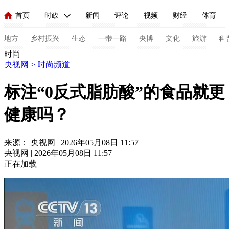
首页
时政
新闻
评论
视频
财经
体育
人民领袖习近平
直播
海外频道
片库
iPanda
栏目大全
联播+
English
中国领导人
节目单
Монгол
听音
央视快评
微视频
习式妙语
主持人
地方
乡村振兴
生态
一带一路
央博
文化
旅游
科
时尚
央视网
>
时尚频道
总台春晚
网络春晚
共产党员网
秧纪录
纪录片网
标注“0反式脂肪酸”的食品就更
健康吗？
新闻
国内
国际
评论
经济
军事
科技
法
人民领袖习近平
联播+
热解读
天天学习
习式妙语
来源： 央视网 | 2026年05月08日 11:57
央视网 | 2026年05月08日 11:57
视频
小央视频
小央直播
直播中国
熊猫频道
V
正在加载
现场
前线
比划
快看
蓝海中国
新兵请入列
体育
直播
竞猜
2026年世界杯
2026年冬奥会
C
VIP会员
CCTV奥林匹克频道
生活体育大会
体育江湖