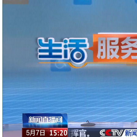
财经
教育
乡村振兴
生态环境
一带一路
央博
大国智造
大国展会
大国保险
云顶对话
云起
超
CCTV.节目官网
直播
节目单
栏目
片库
热播榜