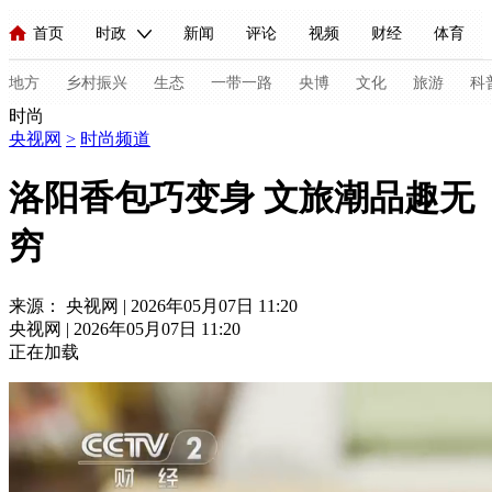
首页
时政
新闻
评论
视频
财经
体育
人民领袖习近平
直播
海外频道
片库
iPanda
栏目大全
联播+
English
中国领导人
节目单
Монгол
听音
央视快评
微视频
习式妙语
主持人
地方
乡村振兴
生态
一带一路
央博
文化
旅游
科
时尚
央视网
>
时尚频道
总台春晚
网络春晚
共产党员网
秧纪录
纪录片网
洛阳香包巧变身 文旅潮品趣无
穷
新闻
国内
国际
评论
经济
军事
科技
法
人民领袖习近平
联播+
热解读
天天学习
习式妙语
来源： 央视网 | 2026年05月07日 11:20
央视网 | 2026年05月07日 11:20
视频
小央视频
小央直播
直播中国
熊猫频道
V
正在加载
现场
前线
比划
快看
蓝海中国
新兵请入列
体育
直播
竞猜
2026年世界杯
2026年冬奥会
C
VIP会员
CCTV奥林匹克频道
生活体育大会
体育江湖