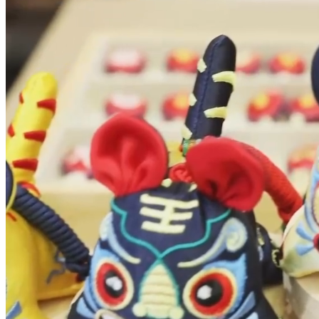
财经
教育
乡村振兴
生态环境
一带一路
央博
大国智造
大国展会
大国保险
云顶对话
云起
超
CCTV.节目官网
直播
节目单
栏目
片库
热播榜