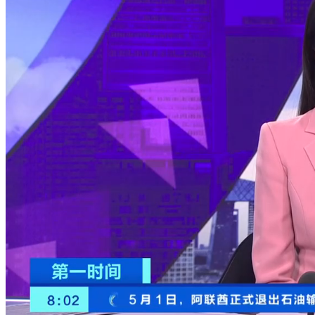
财经
教育
乡村振兴
生态环境
一带一路
央博
大国智造
大国展会
大国保险
云顶对话
云起
超
CCTV.节目官网
直播
节目单
栏目
片库
热播榜