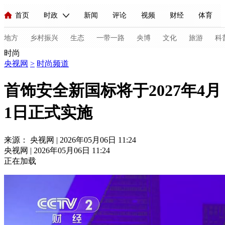
首页
时政
新闻
评论
视频
财经
体育
人民领袖习近平
直播
海外频道
片库
iPanda
栏目大全
联播+
English
中国领导人
节目单
Монгол
听音
央视快评
微视频
习式妙语
主持人
地方
乡村振兴
生态
一带一路
央博
文化
旅游
科
时尚
央视网
>
时尚频道
总台春晚
网络春晚
共产党员网
秧纪录
纪录片网
首饰安全新国标将于2027年4月
1日正式实施
新闻
国内
国际
评论
经济
军事
科技
法
人民领袖习近平
联播+
热解读
天天学习
习式妙语
来源： 央视网 | 2026年05月06日 11:24
央视网 | 2026年05月06日 11:24
视频
小央视频
小央直播
直播中国
熊猫频道
V
正在加载
现场
前线
比划
快看
蓝海中国
新兵请入列
体育
直播
竞猜
2026年世界杯
2026年冬奥会
C
VIP会员
CCTV奥林匹克频道
生活体育大会
体育江湖