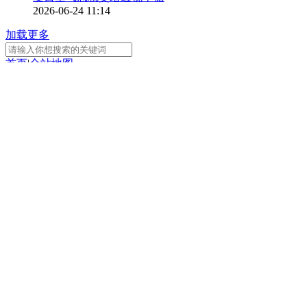
2026-06-24 11:14
加载更多
首页
|
全站地图
京ICP备10003349号-1
中央广播电视总台
央视网
版权所有
正在阅读：
首饰安全新国标将于2027年4月1
日正式实施
分享
扫一扫 分享到微信
手机看
扫一扫 手机继续看
A-
A+