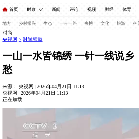
首页
时政
新闻
评论
视频
财经
体育
人民领袖习近平
直播
海外频道
片库
iPanda
栏目大全
联播+
English
中国领导人
节目单
Монгол
听音
央视快评
微视频
习式妙语
主持人
地方
乡村振兴
生态
一带一路
央博
文化
旅游
科
时尚
央视网
>
时尚频道
总台春晚
网络春晚
共产党员网
秧纪录
纪录片网
一山一水皆锦绣 一针一线说乡
愁
新闻
国内
国际
评论
经济
军事
科技
法
人民领袖习近平
联播+
热解读
天天学习
习式妙语
来源： 央视网 | 2026年04月21日 11:13
央视网 | 2026年04月21日 11:13
视频
小央视频
小央直播
直播中国
熊猫频道
V
正在加载
现场
前线
比划
快看
蓝海中国
新兵请入列
体育
直播
竞猜
2026年世界杯
2026年冬奥会
C
VIP会员
CCTV奥林匹克频道
生活体育大会
体育江湖