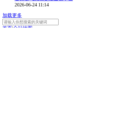
2026-06-24 11:14
加载更多
首页
|
全站地图
京ICP备10003349号-1
中央广播电视总台
央视网
版权所有
正在阅读：
一山一水皆锦绣 一针一线说乡
愁
分享
扫一扫 分享到微信
手机看
扫一扫 手机继续看
A-
A+