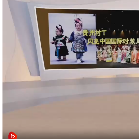
财经
教育
乡村振兴
生态环境
一带一路
央博
大国智造
大国展会
大国保险
云顶对话
云起
超
CCTV.节目官网
直播
节目单
栏目
片库
热播榜