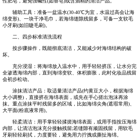
性肥皂，避免强碱性(如香皂)或含酒精的清洁产品。
财经
教育
乡村振兴
生态环境
一带一路
央博
辅助工具：准备一盆温水(30-40℃为宜，水温过高会让海
绵变形)、一块干净毛巾，若海绵缝隙残留多，可备一支软毛
大国智造
大国展会
大国保险
云顶对话
云起
超
小牙刷(如旧睫毛刷)。
二、四步标准清洗流程
按步骤操作，既能彻底清洁，又能减少对海绵结构的破
坏。
CCTV.节目官网
直播
节目单
栏目
片库
热播榜
充分浸湿：将海绵放入温水中，用手轻轻挤压，让水分完
全渗透海绵内部，直到海绵变软、体积膨胀，此时化妆品残留
会初步松动。
涂抹清洁产品：取适量清洁产品(约黄豆大小，根据海绵
大小调整)，直接挤在海绵表面，或先在手心搓出泡沫再涂
抹。重点涂抹平时残留多的区域，比如海绵尖角(遮瑕常用)、
大平面(粉底液常用)。
轻柔清洁：用手掌轻轻揉搓海绵表面，或用手指按压海绵
内部，让清洁泡沫充分接触残留;若缝隙有顽固残留，用软毛
牙刷轻轻刷拭，力度要轻，避免用力拧拽或撕扯海绵。