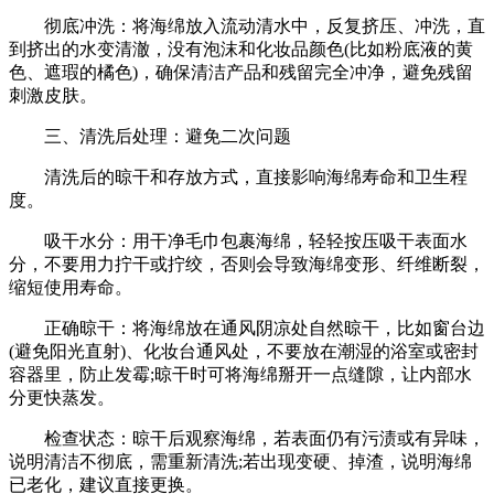
彻底冲洗：将海绵放入流动清水中，反复挤压、冲洗，直
到挤出的水变清澈，没有泡沫和化妆品颜色(比如粉底液的黄
色、遮瑕的橘色)，确保清洁产品和残留完全冲净，避免残留
刺激皮肤。
三、清洗后处理：避免二次问题
清洗后的晾干和存放方式，直接影响海绵寿命和卫生程
度。
吸干水分：用干净毛巾包裹海绵，轻轻按压吸干表面水
分，不要用力拧干或拧绞，否则会导致海绵变形、纤维断裂，
缩短使用寿命。
正确晾干：将海绵放在通风阴凉处自然晾干，比如窗台边
(避免阳光直射)、化妆台通风处，不要放在潮湿的浴室或密封
容器里，防止发霉;晾干时可将海绵掰开一点缝隙，让内部水
分更快蒸发。
检查状态：晾干后观察海绵，若表面仍有污渍或有异味，
说明清洁不彻底，需重新清洗;若出现变硬、掉渣，说明海绵
已老化，建议直接更换。