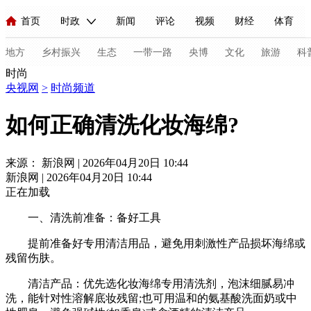
首页
时政
新闻
评论
视频
财经
体育
人民领袖习近平
直播
海外频道
片库
iPanda
栏目大全
联播+
English
中国领导人
节目单
Монгол
听音
央视快评
微视频
习式妙语
主持人
地方
乡村振兴
生态
一带一路
央博
文化
旅游
科
时尚
央视网
>
时尚频道
总台春晚
网络春晚
共产党员网
秧纪录
纪录片网
如何正确清洗化妆海绵?
新闻
国内
国际
评论
经济
军事
科技
法
来源： 新浪网 | 2026年04月20日 10:44
新浪网 | 2026年04月20日 10:44
人民领袖习近平
联播+
热解读
天天学习
习式妙语
正在加载
视频
小央视频
小央直播
直播中国
熊猫频道
V
一、清洗前准备：备好工具
现场
前线
比划
快看
蓝海中国
新兵请入列
提前准备好专用清洁用品，避免用刺激性产品损坏海绵或
残留伤肤。
体育
直播
竞猜
2026年世界杯
2026年冬奥会
C
清洁产品：优先选化妆海绵专用清洗剂，泡沫细腻易冲
洗，能针对性溶解底妆残留;也可用温和的氨基酸洗面奶或中
VIP会员
CCTV奥林匹克频道
生活体育大会
体育江湖