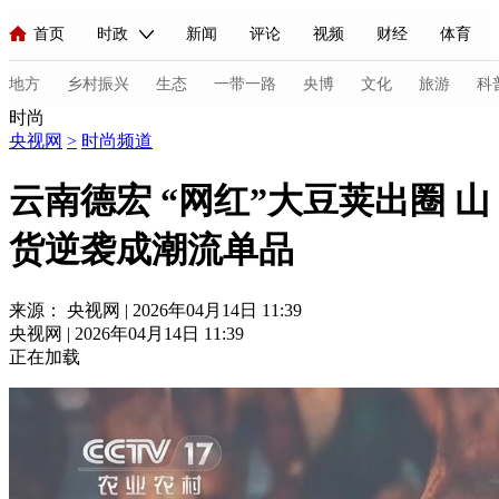
首页
时政
新闻
评论
视频
财经
体育
人民领袖习近平
直播
海外频道
片库
iPanda
栏目大全
联播+
English
中国领导人
节目单
Монгол
听音
央视快评
微视频
习式妙语
主持人
地方
乡村振兴
生态
一带一路
央博
文化
旅游
科
时尚
央视网
>
时尚频道
总台春晚
网络春晚
共产党员网
秧纪录
纪录片网
云南德宏 “网红”大豆荚出圈 山
货逆袭成潮流单品
新闻
国内
国际
评论
经济
军事
科技
法
人民领袖习近平
联播+
热解读
天天学习
习式妙语
来源： 央视网 | 2026年04月14日 11:39
央视网 | 2026年04月14日 11:39
视频
小央视频
小央直播
直播中国
熊猫频道
V
正在加载
现场
前线
比划
快看
蓝海中国
新兵请入列
体育
直播
竞猜
2026年世界杯
2026年冬奥会
C
VIP会员
CCTV奥林匹克频道
生活体育大会
体育江湖