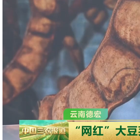
财经
教育
乡村振兴
生态环境
一带一路
央博
大国智造
大国展会
大国保险
云顶对话
云起
超
CCTV.节目官网
直播
节目单
栏目
片库
热播榜