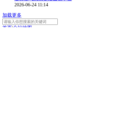
2026-06-24 11:14
加载更多
首页
|
全站地图
京ICP备10003349号-1
中央广播电视总台
央视网
版权所有
正在阅读：
云南德宏 “网红”大豆荚出圈 山
货逆袭成潮流单品
分享
扫一扫 分享到微信
手机看
扫一扫 手机继续看
A-
A+