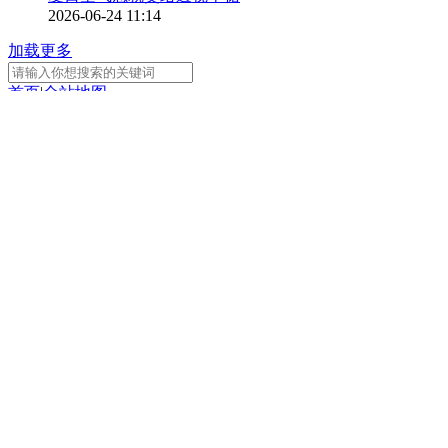
2026-06-24 11:14
加载更多
首页
|
全站地图
京ICP备10003349号-1
中央广播电视总台
央视网
版权所有
正在阅读：
《乌蒙深处》刺绣厂推出新融合
服装设计 首现情侣服饰
分享
扫一扫 分享到微信
手机看
扫一扫 手机继续看
A-
A+