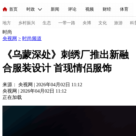
首页
时政
新闻
评论
视频
财经
体育
人民领袖习近平
直播
海外频道
片库
iPanda
栏目大全
联播+
English
中国领导人
节目单
Монгол
听音
央视快评
微视频
习式妙语
主持人
地方
乡村振兴
生态
一带一路
央博
文化
旅游
科
时尚
央视网
>
时尚频道
总台春晚
网络春晚
共产党员网
秧纪录
纪录片网
《乌蒙深处》刺绣厂推出新融
合服装设计 首现情侣服饰
新闻
国内
国际
评论
经济
军事
科技
法
人民领袖习近平
联播+
热解读
天天学习
习式妙语
来源： 央视网 | 2026年04月02日 11:12
央视网 | 2026年04月02日 11:12
视频
小央视频
小央直播
直播中国
熊猫频道
V
正在加载
现场
前线
比划
快看
蓝海中国
新兵请入列
体育
直播
竞猜
2026年世界杯
2026年冬奥会
C
VIP会员
CCTV奥林匹克频道
生活体育大会
体育江湖