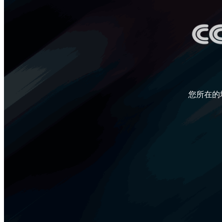
财经
教育
乡村振兴
生态环境
一带一路
央博
大国智造
大国展会
大国保险
云顶对话
云起
超
您所在的
CCTV.节目官网
直播
节目单
栏目
片库
热播榜