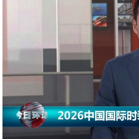
财经
教育
乡村振兴
生态环境
一带一路
央博
大国智造
大国展会
大国保险
云顶对话
云起
超
CCTV.节目官网
直播
节目单
栏目
片库
热播榜