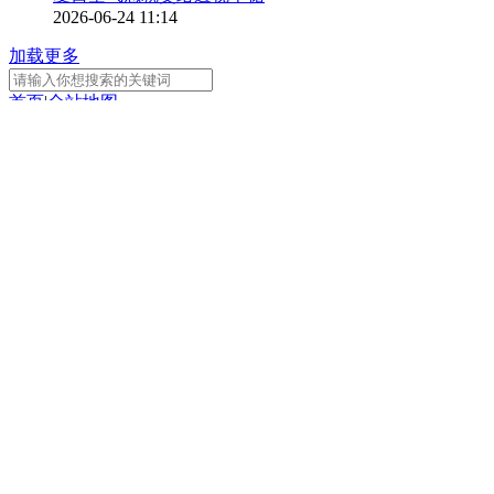
2026-06-24 11:14
加载更多
首页
|
全站地图
京ICP备10003349号-1
中央广播电视总台
央视网
版权所有
正在阅读：
2026中国国际时装周（春季）精
彩落幕
分享
扫一扫 分享到微信
手机看
扫一扫 手机继续看
A-
A+