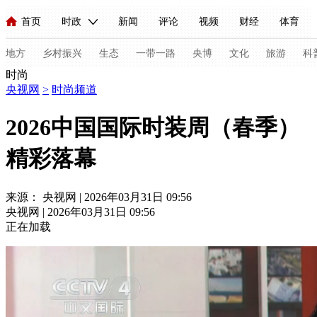
首页
时政
新闻
评论
视频
财经
体育
人民领袖习近平
直播
海外频道
片库
iPanda
栏目大全
联播+
English
中国领导人
节目单
Монгол
听音
央视快评
微视频
习式妙语
主持人
地方
乡村振兴
生态
一带一路
央博
文化
旅游
科
时尚
央视网
>
时尚频道
总台春晚
网络春晚
共产党员网
秧纪录
纪录片网
2026中国国际时装周（春季）
精彩落幕
新闻
国内
国际
评论
经济
军事
科技
法
人民领袖习近平
联播+
热解读
天天学习
习式妙语
来源： 央视网 | 2026年03月31日 09:56
央视网 | 2026年03月31日 09:56
视频
小央视频
小央直播
直播中国
熊猫频道
V
正在加载
现场
前线
比划
快看
蓝海中国
新兵请入列
体育
直播
竞猜
2026年世界杯
2026年冬奥会
C
VIP会员
CCTV奥林匹克频道
生活体育大会
体育江湖