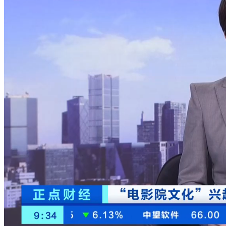
财经
教育
乡村振兴
生态环境
一带一路
央博
大国智造
大国展会
大国保险
云顶对话
云起
超
CCTV.节目官网
直播
节目单
栏目
片库
热播榜