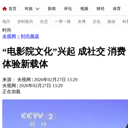
首页
时政
新闻
评论
视频
财经
体育
人民领袖习近平
直播
海外频道
片库
iPanda
栏目大全
联播+
English
中国领导人
节目单
Монгол
听音
央视快评
微视频
习式妙语
主持人
地方
乡村振兴
生态
一带一路
央博
文化
旅游
科
时尚
央视网
>
时尚频道
总台春晚
网络春晚
共产党员网
秧纪录
纪录片网
“电影院文化”兴起 成社交 消费
体验新载体
新闻
国内
国际
评论
经济
军事
科技
法
人民领袖习近平
联播+
热解读
天天学习
习式妙语
来源： 央视网 | 2026年02月27日 13:29
央视网 | 2026年02月27日 13:29
视频
小央视频
小央直播
直播中国
熊猫频道
V
正在加载
现场
前线
比划
快看
蓝海中国
新兵请入列
体育
直播
竞猜
2026年世界杯
2026年冬奥会
C
VIP会员
CCTV奥林匹克频道
生活体育大会
体育江湖