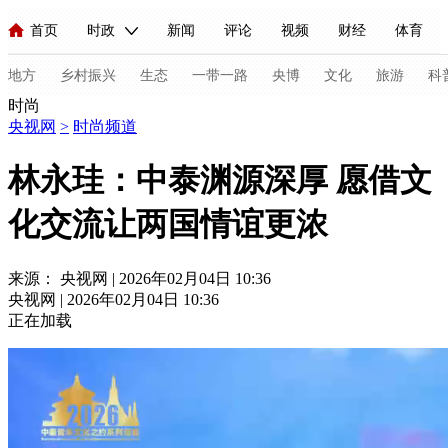
首页
时政
新闻
评论
视频
财经
体育
人民领袖习近平
直播
海外频道
片库
iPanda
栏目大全
联播+
English
中国领导人
节目单
Монгол
听音
央视快评
微视频
习式妙语
主持人
地方
乡村振兴
生态
一带一路
央博
文化
旅游
科
时尚
央视网
>
时尚频道
总台春晚
网络春晚
共产党员网
秧纪录
纪录片网
林永珪：中泰渊源深厚 愿借文
化交流让两国情谊更浓
新闻
国内
国际
评论
经济
军事
科技
法
人民领袖习近平
联播+
热解读
天天学习
习式妙语
来源： 央视网 | 2026年02月04日 10:36
央视网 | 2026年02月04日 10:36
视频
小央视频
小央直播
直播中国
熊猫频道
V
正在加载
现场
前线
比划
快看
蓝海中国
新兵请入列
体育
直播
竞猜
2026年世界杯
2026年冬奥会
C
VIP会员
CCTV奥林匹克频道
生活体育大会
体育江湖