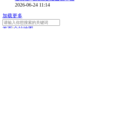
2026-06-24 11:14
加载更多
首页
|
全站地图
京ICP备10003349号-1
中央广播电视总台
央视网
版权所有
正在阅读：
林永珪：中泰渊源深厚 愿借文
化交流让两国情谊更浓
分享
扫一扫 分享到微信
手机看
扫一扫 手机继续看
A-
A+