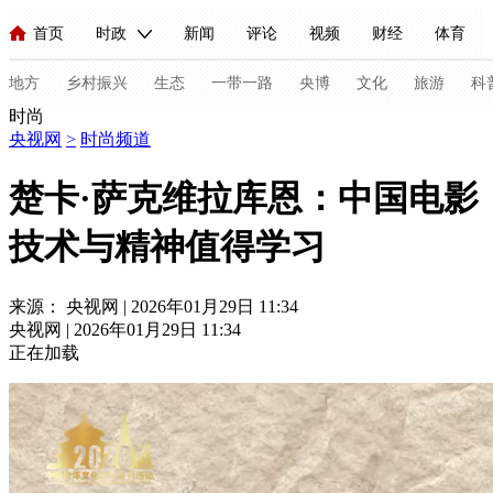
首页
时政
新闻
评论
视频
财经
体育
人民领袖习近平
直播
海外频道
片库
iPanda
栏目大全
联播+
English
中国领导人
节目单
Монгол
听音
央视快评
微视频
习式妙语
主持人
地方
乡村振兴
生态
一带一路
央博
文化
旅游
科
时尚
央视网
>
时尚频道
总台春晚
网络春晚
共产党员网
秧纪录
纪录片网
楚卡·萨克维拉库恩：中国电影
技术与精神值得学习
新闻
国内
国际
评论
经济
军事
科技
法
人民领袖习近平
联播+
热解读
天天学习
习式妙语
来源： 央视网 | 2026年01月29日 11:34
央视网 | 2026年01月29日 11:34
视频
小央视频
小央直播
直播中国
熊猫频道
V
正在加载
现场
前线
比划
快看
蓝海中国
新兵请入列
体育
直播
竞猜
2026年世界杯
2026年冬奥会
C
VIP会员
CCTV奥林匹克频道
生活体育大会
体育江湖