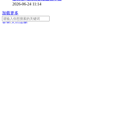
2026-06-24 11:14
加载更多
首页
|
全站地图
京ICP备10003349号-1
中央广播电视总台
央视网
版权所有
正在阅读：
楚卡·萨克维拉库恩：中国电影
技术与精神值得学习
分享
扫一扫 分享到微信
手机看
扫一扫 手机继续看
A-
A+