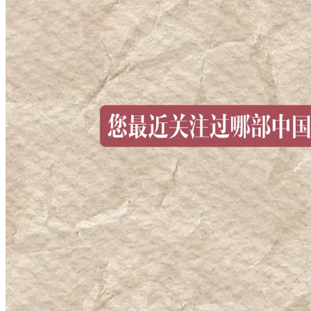
财经
教育
乡村振兴
生态环境
一带一路
央博
大国智造
大国展会
大国保险
云顶对话
云起
超
CCTV.节目官网
直播
节目单
栏目
片库
热播榜