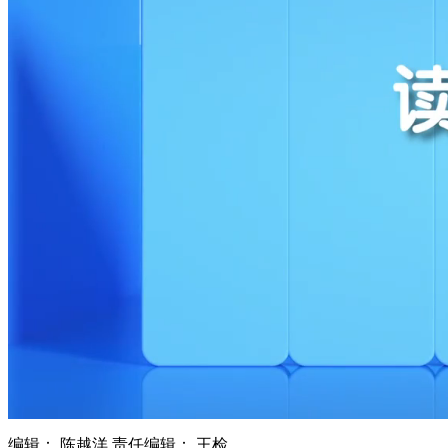
财经
教育
乡村振兴
生态环境
一带一路
央博
大国智造
大国展会
大国保险
云顶对话
云起
超
CCTV.节目官网
直播
节目单
栏目
片库
热播榜
编辑： 陈越洋
责任编辑： 王检