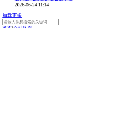
2026-06-24 11:14
加载更多
首页
|
全站地图
京ICP备10003349号-1
中央广播电视总台
央视网
版权所有
正在阅读：
浙江杭州：非遗市集焕新颜 小
镇年味别样浓
分享
扫一扫 分享到微信
手机看
扫一扫 手机继续看
A-
A+