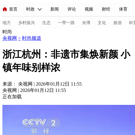
首页
时政
新闻
评论
视频
财经
体育
人民领袖习近平
直播
海外频道
片库
iPanda
栏目大全
联播+
English
中国领导人
节目单
Монгол
听音
央视快评
微视频
习式妙语
主持人
地方
乡村振兴
生态
一带一路
央博
文化
旅游
科
时尚
央视网
>
时尚频道
总台春晚
网络春晚
共产党员网
秧纪录
纪录片网
浙江杭州：非遗市集焕新颜 小
镇年味别样浓
新闻
国内
国际
评论
经济
军事
科技
法
人民领袖习近平
联播+
热解读
天天学习
习式妙语
来源： 央视网 | 2026年01月12日 11:55
央视网 | 2026年01月12日 11:55
视频
小央视频
小央直播
直播中国
熊猫频道
V
正在加载
现场
前线
比划
快看
蓝海中国
新兵请入列
体育
直播
竞猜
2026年世界杯
2026年冬奥会
C
VIP会员
CCTV奥林匹克频道
生活体育大会
体育江湖