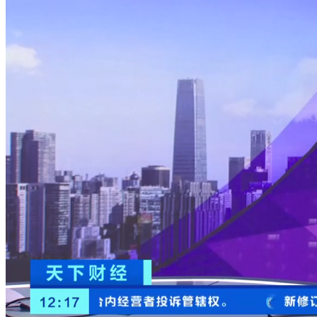
财经
教育
乡村振兴
生态环境
一带一路
央博
大国智造
大国展会
大国保险
云顶对话
云起
超
CCTV.节目官网
直播
节目单
栏目
片库
热播榜