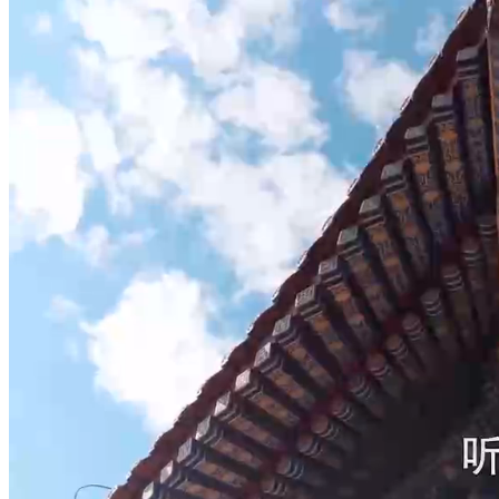
财经
教育
乡村振兴
生态环境
一带一路
央博
大国智造
大国展会
大国保险
云顶对话
云起
超
CCTV.节目官网
直播
节目单
栏目
片库
热播榜