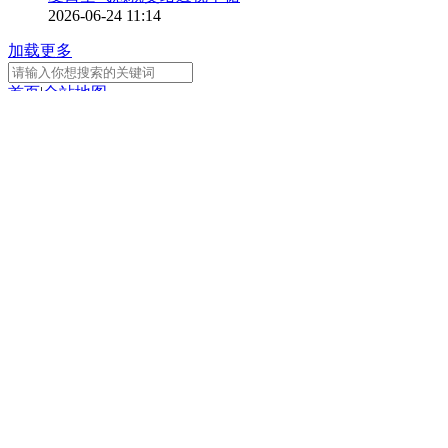
2026-06-24 11:14
加载更多
首页
|
全站地图
京ICP备10003349号-1
中央广播电视总台
央视网
版权所有
正在阅读：
《中式上新》访谈——传统美学
的当代解码
分享
扫一扫 分享到微信
手机看
扫一扫 手机继续看
A-
A+