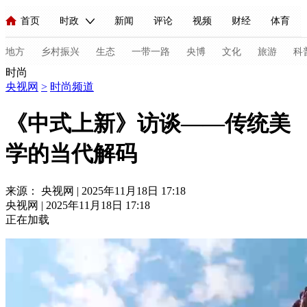
首页
时政
新闻
评论
视频
财经
体育
人民领袖习近平
直播
海外频道
片库
iPanda
栏目大全
联播+
English
中国领导人
节目单
Монгол
听音
央视快评
微视频
习式妙语
主持人
地方
乡村振兴
生态
一带一路
央博
文化
旅游
科
时尚
央视网
>
时尚频道
总台春晚
网络春晚
共产党员网
秧纪录
纪录片网
《中式上新》访谈——传统美
学的当代解码
新闻
国内
国际
评论
经济
军事
科技
法
人民领袖习近平
联播+
热解读
天天学习
习式妙语
来源： 央视网 | 2025年11月18日 17:18
央视网 | 2025年11月18日 17:18
视频
小央视频
小央直播
直播中国
熊猫频道
V
正在加载
现场
前线
比划
快看
蓝海中国
新兵请入列
体育
直播
竞猜
2026年世界杯
2026年冬奥会
C
VIP会员
CCTV奥林匹克频道
生活体育大会
体育江湖