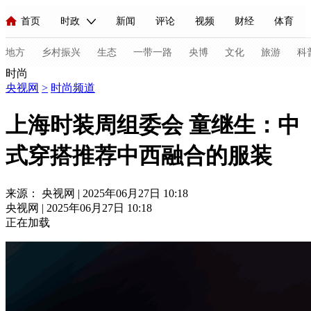
首页
时政
新闻
评论
视频
财经
体育
人民领袖习近平
直播
海外频道
片库
iPanda
栏目大全
联播+
English
中国领导人
节目单
Монгол
听音
央视快评
微视频
习式妙语
主持人
地方
乡村振兴
生态
一带一路
央博
文化
旅游
科
时尚
央视网
>
时尚频道
总台春晚
网络春晚
共产党员网
秧纪录
纪录片网
上海时装周组委会 童继生：中
式穿搭推荐中西融合的服装
新闻
国内
国际
评论
经济
军事
科技
法
人民领袖习近平
联播+
热解读
天天学习
习式妙语
来源： 央视网 | 2025年06月27日 10:18
央视网 | 2025年06月27日 10:18
视频
小央视频
小央直播
直播中国
熊猫频道
V
正在加载
现场
前线
比划
快看
蓝海中国
新兵请入列
体育
直播
竞猜
2026年世界杯
2026年冬奥会
C
VIP会员
CCTV奥林匹克频道
生活体育大会
体育江湖