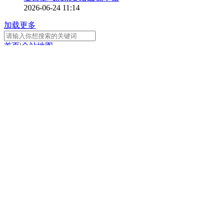
2026-06-24 11:14
加载更多
首页
|
全站地图
京ICP备10003349号-1
中央广播电视总台
央视网
版权所有
正在阅读：
上海时装周组委会 童继生：中
式穿搭推荐中西融合的服装
分享
扫一扫 分享到微信
手机看
扫一扫 手机继续看
A-
A+