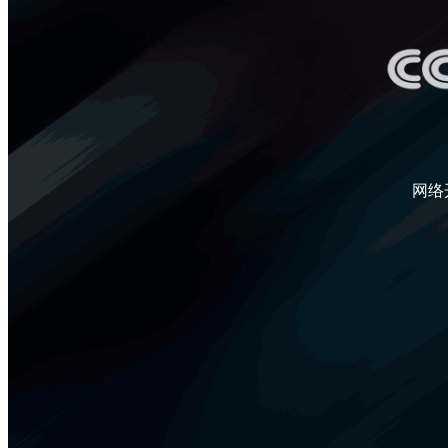
财经
教育
乡村振兴
生态环境
一带一路
央博
大国智造
大国展会
大国保险
云顶对话
云起
超
网络
CCTV.节目官网
直播
节目单
栏目
片库
热播榜