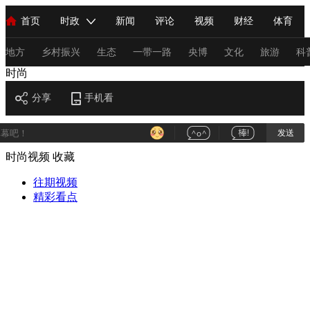
首页
时政
新闻
评论
视频
财经
体育
人民领袖习近平
直播
海外频道
片库
iPanda
栏目大全
联播+
English
中国领导人
节目单
Монгол
听音
央视快评
微视频
习式妙语
主持人
地方
乡村振兴
生态
一带一路
央博
文化
旅游
科
时尚
总台春晚
分享
手机看
网络春晚
共产党员网
秧纪录
纪录片网
发送
时尚视频
收藏
新闻
国内
国际
评论
经济
军事
科技
法
人民领袖习近平
往期视频
联播+
热解读
天天学习
习式妙语
精彩看点
视频
小央视频
小央直播
直播中国
熊猫频道
V
现场
前线
比划
快看
蓝海中国
新兵请入列
体育
直播
竞猜
2026年世界杯
2026年冬奥会
C
VIP会员
CCTV奥林匹克频道
生活体育大会
体育江湖